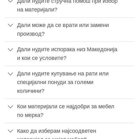
Дали нудите стручна помош при избор
на материјали?
Дали може да се врати или замени
производ?
Дали нудите испорака низ Македонија
и кои се условите?
Дали нудите купување на рати или
специјални понуди за големи
количини?
Кои материјали се најдобри за мебел
по мерка?
Како да изберам најсоодветен