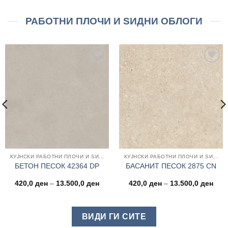
РАБОТНИ ПЛОЧИ И ЅИДНИ ОБЛОГИ
Add to
Add to
wishlist
wishlist
КУЈНСКИ РАБОТНИ ПЛОЧИ И ЅИДНИ ОБЛОГИ
КУЈНСКИ РАБОТНИ ПЛОЧИ И ЅИДНИ ОБЛОГИ
БЕТОН ПЕСОК 42364 DP
БАСАНИТ ПЕСОК 2875 CN
e
Price
Pric
420,0
ден
–
13.500,0
ден
420,0
ден
–
13.500,0
ден
e:
range:
rang
0 ден
420,0 ден
420,
ugh
through
thro
00,0 ден
13.500,0 ден
13.5
ВИДИ ГИ СИТЕ