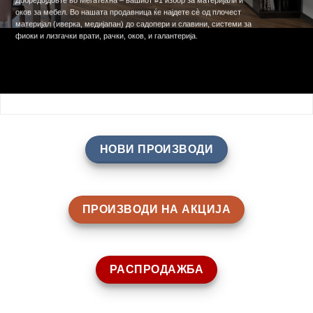
Добредојдовте во Мегатехна – вашиот #1 избор за материјали и
оков за мебел. Во нашата продавница ќе најдете сè од плочест
материјал (иверка, медијапан) до садопери и славини, системи за
фиоки и лизгачки врати, рачки, оков, и галантерија.
НОВИ ПРОИЗВОДИ
ПРОИЗВОДИ НА АКЦИЈА
РАСПРОДАЖБА