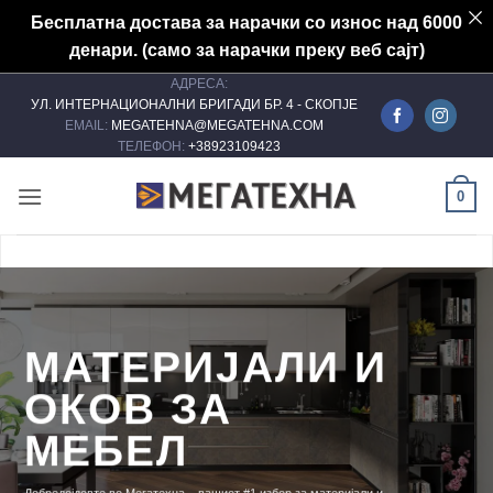
Бесплатна достава за нарачки со износ над 6000
денари. (само за нарачки преку веб сајт)
АДРЕСА:
Skip
УЛ. ИНТЕРНАЦИОНАЛНИ БРИГАДИ БР. 4 - СКОПЈЕ
to
EMAIL:
MEGATEHNA@MEGATEHNA.COM
content
ТЕЛЕФОН:
+38923109423
0
МАТЕРИЈАЛИ И
ОКОВ ЗА
МЕБЕЛ