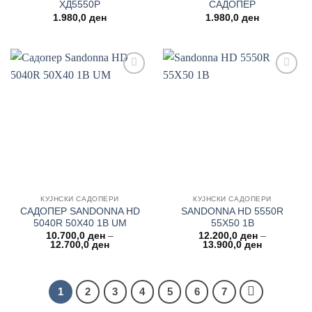
ХД5550Р
САДОПЕР
1.980,0
ден
1.980,0
ден
Add to
Add to
wishlist
wishlist
КУЈНСКИ САДОПЕРИ
КУЈНСКИ САДОПЕРИ
САДОПЕР SANDONNA HD
SANDONNA HD 5550R
5040R 50Χ40 1B UM
55Χ50 1B
10.700,0
ден
–
12.200,0
ден
–
Price
Price
12.700,0
ден
13.900,0
ден
range:
range:
10.700,0 ден
12.200,0 д
through
through
12.700,0 ден
13.900,0 д
1
2
3
4
5
6
7