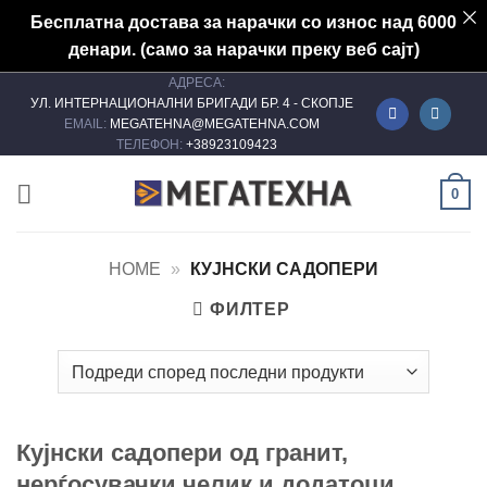
Бесплатна достава за нарачки со износ над 6000
денари. (само за нарачки преку веб сајт)
АДРЕСА:
Skip
УЛ. ИНТЕРНАЦИОНАЛНИ БРИГАДИ БР. 4 - СКОПЈЕ
to
EMAIL:
MEGATEHNA@MEGATEHNA.COM
content
ТЕЛЕФОН:
+38923109423
0
HOME
»
КУЈНСКИ САДОПЕРИ
ФИЛТЕР
Кујнски садопери од гранит,
нерѓосувачки челик и додатоци