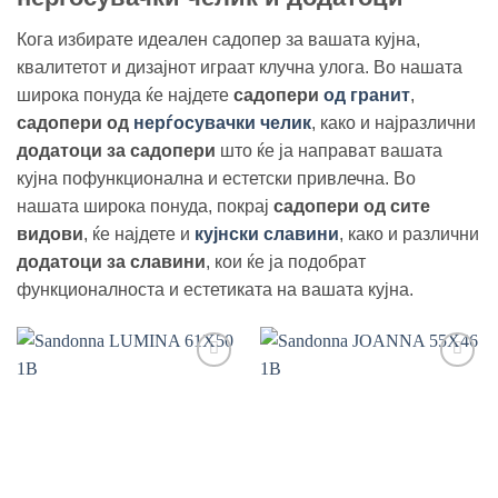
Кога избирате идеален садопер за вашата кујна,
квалитетот и дизајнот играат клучна улога. Во нашата
широка понуда ќе најдете
садопери
од гранит
,
садопери од
нерѓосувачки челик
, како и најразлични
додатоци за садопери
што ќе ја направат вашата
кујна пофункционална и естетски привлечна. Во
нашата широка понуда, покрај
садопери од сите
видови
, ќе најдете и
кујнски славини
, како и различни
додатоци за славини
, кои ќе ја подобрат
функционалноста и естетиката на вашата кујна.
Add to
Add to
wishlist
wishlist