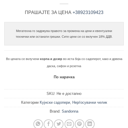
ПРАШАЈТЕ ЗА ЦЕНА
+38923109423
Мегатехна го задржува правото за промена на цени и евентуални

Во цената се вклучени
корпа и дозер
во иста боја со садоперот, како и дрвена
даска, сифон и розетна
По нарачка
SKU:
Не е достапно
Категории
Кујнски садопери
,
Нерѓосувачки челик
Brand:
Sandonna