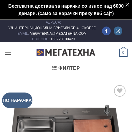
Бесплатна достава за нарачки со износ над 6000
денари. (само за нарачки преку веб сајт)
АДРЕСА:
Skip
УЛ. ИНТЕРНАЦИОНАЛНИ БРИГАДИ БР. 4 - СКОПЈЕ
to
EMAIL:
MEGATEHNA@MEGATEHNA.COM
content
ТЕЛЕФОН:
+38923109423
0
ФИЛТЕР
ПО НАРАЧКА
Add to
wishlist