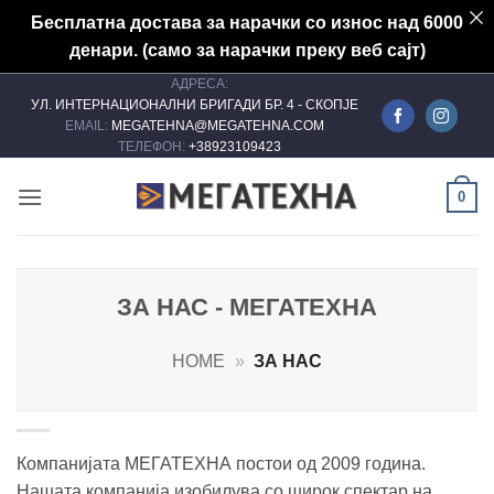
Бесплатна достава за нарачки со износ над 6000
денари. (само за нарачки преку веб сајт)
АДРЕСА:
Skip
УЛ. ИНТЕРНАЦИОНАЛНИ БРИГАДИ БР. 4 - СКОПЈЕ
to
EMAIL:
MEGATEHNA@MEGATEHNA.COM
content
ТЕЛЕФОН:
+38923109423
0
ЗА НАС - МЕГАТЕХНА
HOME
»
ЗА НАС
Компанијата МЕГАТЕХНА постои од 2009 година.
Нашата компанија изобилува со широк спектар на