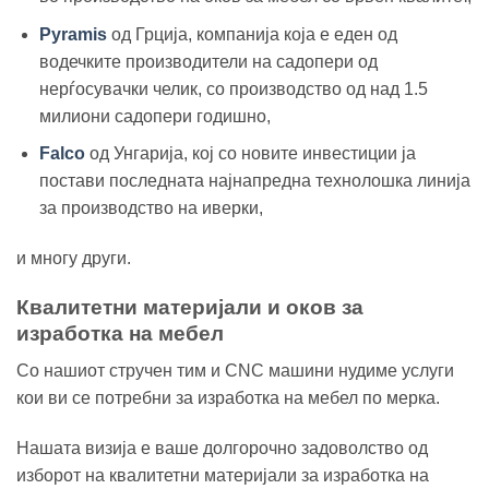
Pyramis
од Грција, компанија која е еден од
водечките производители на садопери од
нерѓосувачки челик, со производство од над 1.5
милиони садопери годишно,
Falco
од Унгарија, кој со новите инвестиции ја
постави последната најнапредна технолошка линија
за производство на иверки,
и многу други.
Квалитетни материјали и оков за
изработка на мебел
Со нашиот стручен тим и CNC машини нудиме услуги
кои ви се потребни за изработка на мебел по мерка.
Нашата визија е ваше долгорочно задоволство од
изборот на квалитетни материјали за изработка на