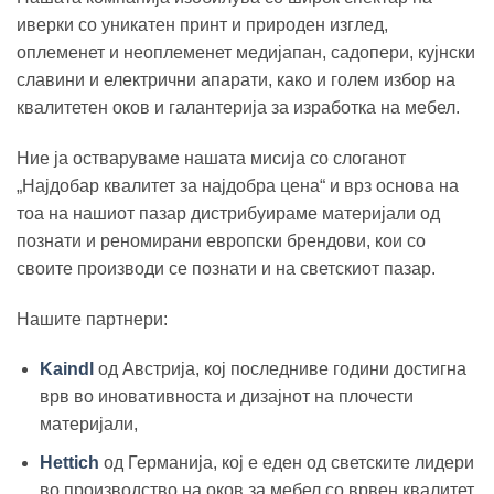
иверки со уникатен принт и природен изглед,
оплеменет и неоплеменет медијапан, садопери, кујнски
славини и електрични апарати, како и голем избор на
квалитетен оков и галантерија за изработка на мебел.
Ние ја остваруваме нашата мисија со слоганот
„Најдобар квалитет за најдобра цена“ и врз основа на
тоа на нашиот пазар дистрибуираме материјали од
познати и реномирани европски брендови, кои со
своите производи се познати и на светскиот пазар.
Нашите партнери:
Kaindl
од Австрија, кој последниве години достигна
врв во иновативноста и дизајнот на плочести
материјали,
Hettich
од Германија, кој е еден од светските лидери
во производство на оков за мебел со врвен квалитет,