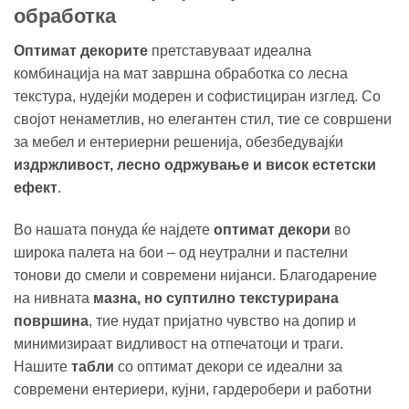
обработка
Оптимат декорите
претставуваат идеална
комбинација на мат завршна обработка со лесна
текстура, нудејќи модерен и софистициран изглед. Со
својот ненаметлив, но елегантен стил, тие се совршени
за мебел и ентериерни решенија, обезбедувајќи
издржливост, лесно одржување и висок естетски
ефект
.
Во нашата понуда ќе најдете
оптимат декори
во
широка палета на бои – од неутрални и пастелни
тонови до смели и современи нијанси. Благодарение
на нивната
мазна, но суптилно текстурирана
површина
, тие нудат пријатно чувство на допир и
минимизираат видливост на отпечатоци и траги.
Нашите
табли
со оптимат декори се идеални за
современи ентериери, кујни, гардеробери и работни