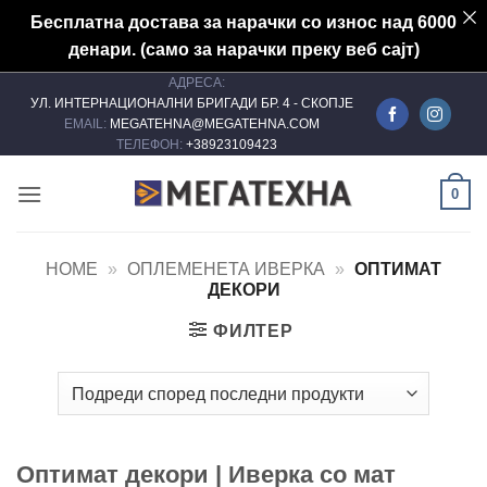
Бесплатна достава за нарачки со износ над 6000
денари. (само за нарачки преку веб сајт)
АДРЕСА:
Skip
УЛ. ИНТЕРНАЦИОНАЛНИ БРИГАДИ БР. 4 - СКОПЈЕ
to
EMAIL:
MEGATEHNA@MEGATEHNA.COM
content
ТЕЛЕФОН:
+38923109423
0
HOME
»
ОПЛЕМЕНЕТА ИВЕРКА
»
ОПТИМАТ
ДЕКОРИ
ФИЛТЕР
Оптимат декори | Иверка со мат