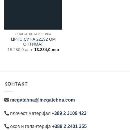
ОПЛЕМЕНЕТА ИВЕРКА
ЦРНО СИНА 22192 OM
ОПТИМАТ
Original
Current
15.250,0
ден
13.284,0
ден
price
price
was:
is:
15.250,0 ден.
13.284,0 ден.
КОНТАКТ
megatehna@megatehna.com
плочест материјал
+389 2 3109 423
оков и галантерија
+389 2 2401 355