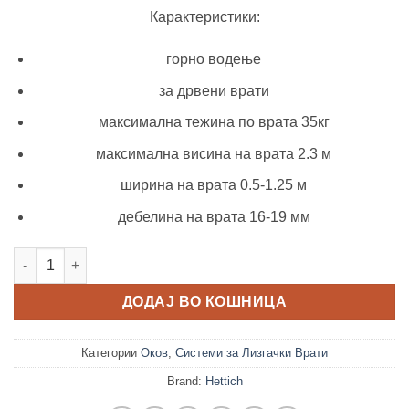
Карактеристики:
горно водење
за дрвени врати
максимална тежина по врата 35кг
максимална висина на врата 2.3 м
ширина на врата 0.5-1.25 м
дебелина на врата 16-19 мм
Сет Top Line M за 2 врати количина
ДОДАЈ ВО КОШНИЦА
Категории
Оков
,
Системи за Лизгачки Врати
Brand:
Hettich