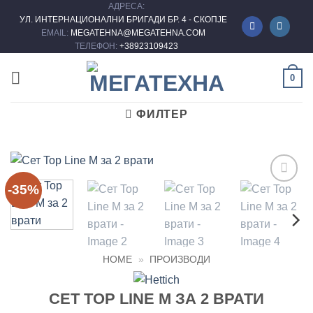
АДРЕСА:
Skip
УЛ. ИНТЕРНАЦИОНАЛНИ БРИГАДИ БР. 4 - СКОПЈЕ
to
EMAIL:
MEGATEHNA@MEGATEHNA.COM
content
ТЕЛЕФОН:
+38923109423
0
ФИЛТЕР
-35%
Add to
wishlist
HOME
»
ПРОИЗВОДИ
СЕТ TOP LINE M ЗА 2 ВРАТИ