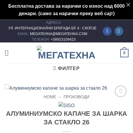
Бесплатна достава за нарачки со износ над 6000
денари. (само за нарачки преку веб сајт)
АДРЕСА:
Skip
УЛ. ИНТЕРНАЦИОНАЛНИ БРИГАДИ БР. 4 - СКОПЈЕ
to
EMAIL:
MEGATEHNA@MEGATEHNA.COM
content
ТЕЛЕФОН:
+38923109423
0
ФИЛТЕР
HOME
»
ПРОИЗВОДИ
Add to
wishlist
АЛУМИНИУМСКО КАПАЧЕ ЗА ШАРКА
ЗА СТАКЛО 26