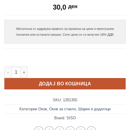
30,0
ден
Мегатехна го задржува правото за промена на цени и евентуални

Алуминиумско капаче за шарка за стакло 26 количина
ДОДАЈ ВО КОШНИЦА
SKU:
1281355
Категории
Оков
,
Оков за стакло
,
Шарки и додатоци
Brand:
SISO