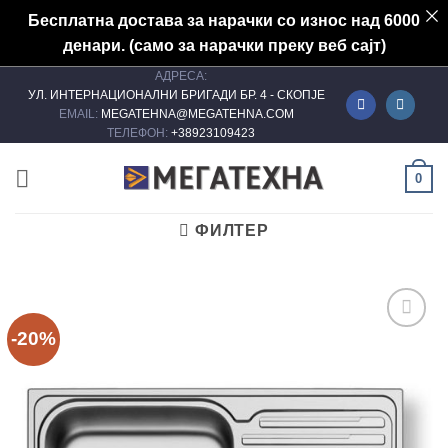
Бесплатна достава за нарачки со износ над 6000
денари. (само за нарачки преку веб сајт)
АДРЕСА:
Skip
УЛ. ИНТЕРНАЦИОНАЛНИ БРИГАДИ БР. 4 - СКОПЈЕ
to
EMAIL:
MEGATEHNA@MEGATEHNA.COM
content
ТЕЛЕФОН:
+38923109423
0
ФИЛТЕР
-20%
Add to
wishlist