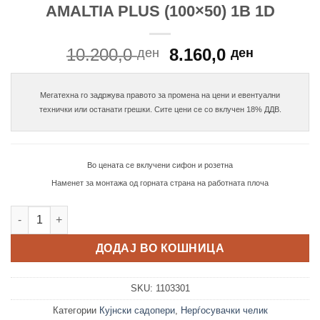
AMALTIA PLUS (100×50) 1B 1D
Original
Current
10.200,0
8.160,0
ден
ден
price
price
was:
is:
Мегатехна го задржува правото за промена на цени и евентуални

10.200,0 ден.
8.160,0 
Во цената се вклучени сифон и розетна
Наменет за монтажа од горната страна на работната плоча
AMALTIA PLUS (100x50) 1B 1D количина
ДОДАЈ ВО КОШНИЦА
SKU:
1103301
Категории
Кујнски садопери
,
Нерѓосувачки челик