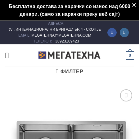
Бесплатна достава за нарачки со износ над 6000
денари. (само за нарачки преку веб сајт)
АДРЕСА:
Skip
УЛ. ИНТЕРНАЦИОНАЛНИ БРИГАДИ БР. 4 - СКОПЈЕ
to
EMAIL:
MEGATEHNA@MEGATEHNA.COM
content
ТЕЛЕФОН:
+38923109423
0
ФИЛТЕР
Add to
wishlist