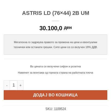
ASTRIS LD (76×44) 2B UM
30.100,0
ден
Мегатехна го задржува правото за промена на цени и евентуални

Во цената се вклучени сифон и розетна
Наменет за монтажа од горната страна на работната плоча
Astris LD (76x44) 2B UM количина
ДОДАЈ ВО КОШНИЦА
SKU:
1109524