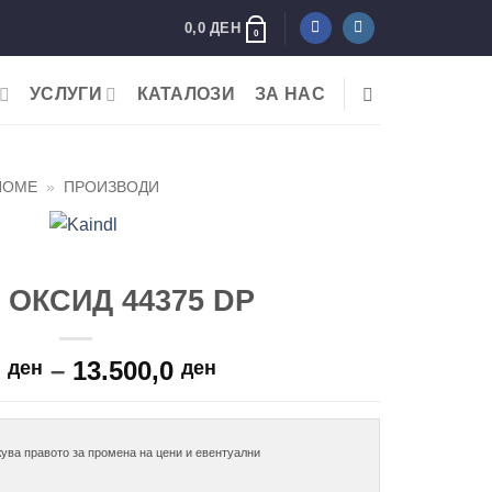
0,0
ДЕН
0
УСЛУГИ
КАТАЛОЗИ
ЗА НАС
HOME
»
ПРОИЗВОДИ
 ОКСИД 44375 DP
Price
0
–
13.500,0
ден
ден
range:
420,0 ден
through
ува правото за промена на цени и евентуални

13.500,0 ден