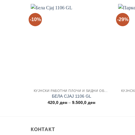
-10%
-29%
Add to
wishlist
КУЈНСКИ РАБОТНИ ПЛОЧИ И ЅИДНИ ОБЛОГИ
БЕЛА СЈАЈ 1106 GL
Price
420,0
ден
–
9.500,0
ден
range:
420,0 ден
through
9.500,0 ден
КОНТАКТ