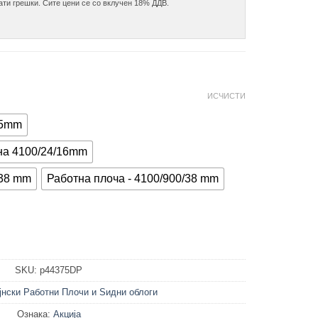
ати грешки. Сите цени се со вклучен 18% ДДВ.

ИСЧИСТИ
15mm
на 4100/24/16mm
/38 mm
Работна плоча - 4100/900/38 mm
SKU:
p44375DP
јнски Работни Плочи и Ѕидни облоги
Ознака:
Акција