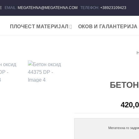
ЈЕ
EMAIL:
MEGATEHNA@MEGATEHNA.COM
ТЕЛЕФОН:
+38923109423
ПЛОЧЕСТ МАТЕРИЈАЛ
ОКОВ И ГАЛАНТЕРИЈА
Add to
wishlist
БЕТОН
420,
Мегатехна го задрж