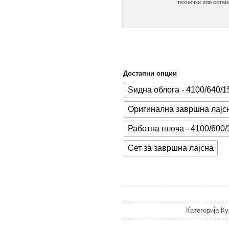
технички или остан
Достапни опции
Ѕидна облога - 4100/640/
Оригинална завршна лајс
Работна плоча - 4100/600
Сет за завршна лајсна
Категорија
Ку