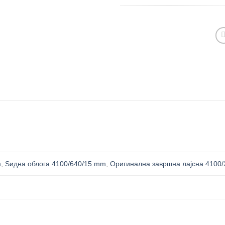
m
,
Ѕидна облога 4100/640/15 mm
,
Оригинална завршна лајсна 4100