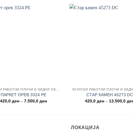
Add to
wishlist
КУЈНСКИ РАБОТНИ ПЛОЧИ И ЅИДНИ ОБЛОГИ
ПАРКЕТ ОРЕВ 3324 PE
СТАР КАМЕН 45273 DC
Price
420,0
ден
–
7.500,0
ден
420,0
ден
–
13.500,0
де
range:
420,0 ден
through
7.500,0 ден
ЛОКАЦИЈА