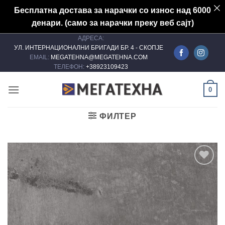
Бесплатна достава за нарачки со износ над 6000
денари. (само за нарачки преку веб сајт)
АДРЕСА:
Skip
УЛ. ИНТЕРНАЦИОНАЛНИ БРИГАДИ БР. 4 - СКОПЈЕ
to
EMAIL:
MEGATEHNA@MEGATEHNA.COM
content
ТЕЛЕФОН:
+38923109423
0
ФИЛТЕР
Add to
wishlist