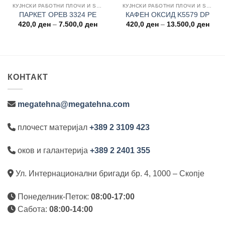
КУЈНСКИ РАБОТНИ ПЛОЧИ И ЅИДНИ ОБЛОГИ
КУЈНСКИ РАБОТНИ ПЛОЧИ И ЅИДНИ ОБЛОГИ
ПАРКЕТ ОРЕВ 3324 PE
КАФЕН ОКСИД K5579 DP
ce
Price
Price
420,0
ден
–
7.500,0
ден
420,0
ден
–
13.500,0
ден
ge:
range:
rang
,0 ден
420,0 ден
420,
ough
through
thro
500,0 ден
7.500,0 ден
13.5
КОНТАКТ
megatehna@megatehna.com
плочест материјал
+389 2 3109 423
оков и галантерија
+389 2 2401 355
Ул. Интернационални бригади бр. 4, 1000 – Скопје
Понеделник-Петок:
08:00-17:00
Сабота:
08:00-14:00