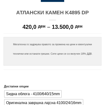
АТЛАНСКИ КАМЕН K4895 DP
Price
420,0
–
13.500,0
ден
ден
range:
420,0 де
through
Мегатехна го задржува правото за промена на цени и евентуални

13.500,0
технички или останати грешки. Сите цени се со вклучен 18% ДДВ.

Достапни опции
Ѕидна облога - 4100/640/15mm
Оригинална завршна лајсна 4100/24/16mm