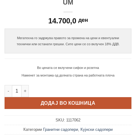
UM
14.700,0
ден
Мегатехна го задржува правото за промена на цени и евентуални

Во цената се вклучени сифон и розетна
Наменет за монтажа од долната страна на работната плоча
PYRAGRANITE TETRAGON 70Χ40 1B UM количина
ДОДАЈ ВО КОШНИЦА
SKU:
1117062
Категории
Гранитни садопери
,
Кујнски садопери