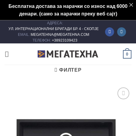
Бесплатна достава за нарачки со износ над 6000
денари. (само за нарачки преку веб сајт)
АДРЕСА:
Skip
УЛ. ИНТЕРНАЦИОНАЛНИ БРИГАДИ БР. 4 - СКОПЈЕ
to
EMAIL:
MEGATEHNA@MEGATEHNA.COM
content
ТЕЛЕФОН:
+38923109423
0
ФИЛТЕР
Add to
wishlist