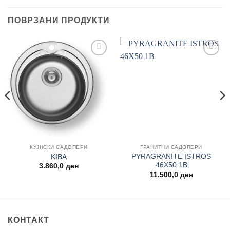
ПОВРЗАНИ ПРОДУКТИ
Add to
Add to
wishlist
wishlist
КУЈНСКИ САДОПЕРИ
ГРАНИТНИ САДОПЕРИ
PYRAGRANITE ISTROS
KIBA
46Χ50 1B
rent
3.860,0
ден
e
11.500,0
ден
00,0 ден.
КОНТАКТ