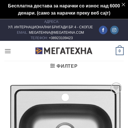
Бесплатна достава за нарачки со износ над 6000
денари. (само за нарачки преку веб сајт)
АДРЕСА:
Skip
УЛ. ИНТЕРНАЦИОНАЛНИ БРИГАДИ БР. 4 - СКОПЈЕ
to
EMAIL:
MEGATEHNA@MEGATEHNA.COM
content
ТЕЛЕФОН:
+38923109423
0
ФИЛТЕР
Add to
wishlist