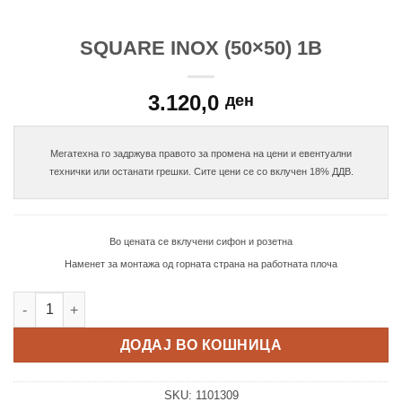
SQUARE INOX (50×50) 1B
3.120,0
ден
Мегатехна го задржува правото за промена на цени и евентуални

Во цената се вклучени сифон и розетна
Наменет за монтажа од горната страна на работната плоча
SQUARE INOX (50x50) 1B количина
ДОДАЈ ВО КОШНИЦА
SKU:
1101309