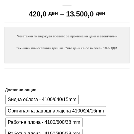
Price
420,0
–
13.500,0
ден
ден
range:
420,0 де
through
Мегатехна го задржува правото за промена на цени и евентуални

13.500,0
технички или останати грешки. Сите цени се со вклучен 18% ДДВ.

Достапни опции
Ѕидна облога - 4100/640/15mm
Оригинална завршна лајсна 4100/24/16mm
Работна плоча - 4100/600/38 mm
Работна плоча - 4100/900/38 mm