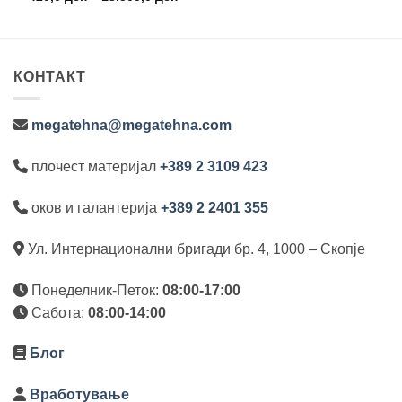
420,
ge:
range:
thro
,0 ден
420,0 ден
13.5
ough
through
00,0 ден
13.500,0 ден
КОНТАКТ
megatehna@megatehna.com
плочест материјал
+389 2 3109 423
оков и галантерија
+389 2 2401 355
Ул. Интернационални бригади бр. 4, 1000 – Скопје
Понеделник-Петок:
08:00-17:00
Сабота:
08:00-14:00
Блог
Вработување