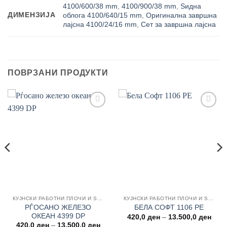
4100/600/38 mm
,
4100/900/38 mm
,
Ѕидна
ДИМЕНЗИЈА
облога 4100/640/15 mm
,
Оригинална завршна
лајсна 4100/24/16 mm
,
Сет за завршна лајсна
ПОВРЗАНИ ПРОДУКТИ
Add to
Add to
wishlist
wishlist
КУЈНСКИ РАБОТНИ ПЛОЧИ И ЅИДНИ ОБЛОГИ
КУЈНСКИ РАБОТНИ ПЛОЧИ И ЅИДНИ ОБЛОГИ
РЃОСАНО ЖЕЛЕЗО
БЕЛА СОФТ 1106 PE
ОКЕАН 4399 DP
Price
420,0
ден
–
13.500,0
ден
rang
e
Price
420,0
ден
–
13.500,0
ден