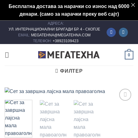
Бесплатна достава за нарачки со износ над 6000
денари. (само за нарачки преку веб сајт)
АДРЕСА:
Skip
УЛ. ИНТЕРНАЦИОНАЛНИ БРИГАДИ БР. 4 - СКОПЈЕ
to
EMAIL:
MEGATEHNA@MEGATEHNA.COM
content
ТЕЛЕФОН:
+38923109423
0
ФИЛТЕР
Add to
wishlist