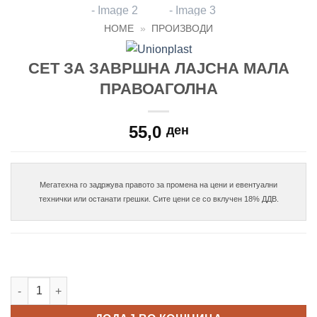
HOME
»
ПРОИЗВОДИ
СЕТ ЗА ЗАВРШНА ЛАЈСНА МАЛА
ПРАВОАГОЛНА
55,0
ден
Мегатехна го задржува правото за промена на цени и евентуални

Сет за завршна лајсна мала правоаголна количина