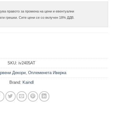
ува правото за промена на цени и евентуални

SKU:
iv2405AT
рвени Декори
,
Оплеменета Иверка
Brand:
Kaindl