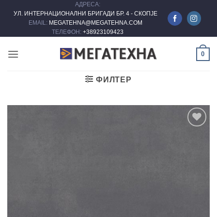
АДРЕСА:
Skip
УЛ. ИНТЕРНАЦИОНАЛНИ БРИГАДИ БР. 4 - СКОПЈЕ
to
EMAIL:
MEGATEHNA@MEGATEHNA.COM
content
ТЕЛЕФОН:
+38923109423
0
ФИЛТЕР
Add to
wishlist