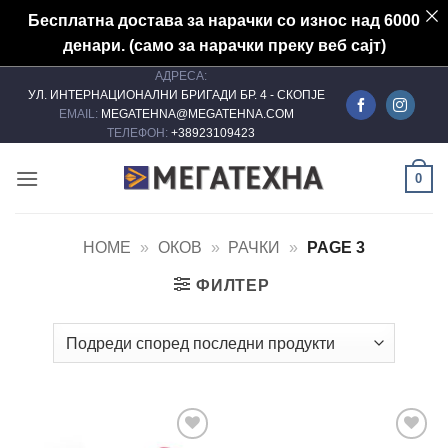
Бесплатна достава за нарачки со износ над 6000
денари. (само за нарачки преку веб сајт)
АДРЕСА:
Skip
УЛ. ИНТЕРНАЦИОНАЛНИ БРИГАДИ БР. 4 - СКОПЈЕ
to
EMAIL:
MEGATEHNA@MEGATEHNA.COM
content
ТЕЛЕФОН:
+38923109423
0
HOME
»
ОКОВ
»
РАЧКИ
»
PAGE 3
ФИЛТЕР