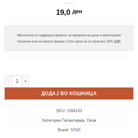
19,0
ден
Мегатехна го задржува правото за промена на цени и евентуални

Врзник 90/3 за организер количина
ДОДАЈ ВО КОШНИЦА
SKU:
1264153
Категории
Галантерија
,
Оков
Brand:
SISO