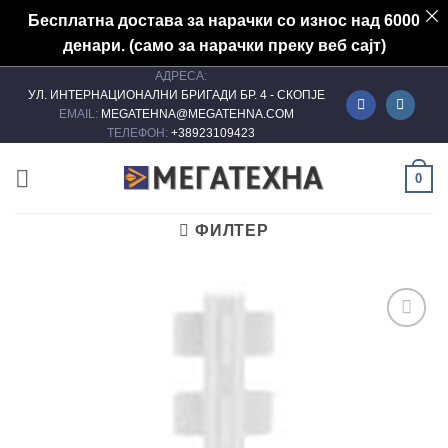
Бесплатна достава за нарачки со износ над 6000
денари. (само за нарачки преку веб сајт)
АДРЕСА:
Skip
УЛ. ИНТЕРНАЦИОНАЛНИ БРИГАДИ БР. 4 - СКОПЈЕ
to
EMAIL:
MEGATEHNA@MEGATEHNA.COM
content
ТЕЛЕФОН:
+38923109423
0
ФИЛТЕР
Add to
wishlist