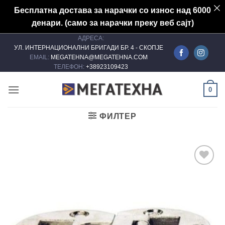
Бесплатна достава за нарачки со износ над 6000
денари. (само за нарачки преку веб сајт)
АДРЕСА:
Skip
УЛ. ИНТЕРНАЦИОНАЛНИ БРИГАДИ БР. 4 - СКОПЈЕ
to
EMAIL:
MEGATEHNA@MEGATEHNA.COM
content
ТЕЛЕФОН:
+38923109423
0
ФИЛТЕР
Add to
wishlist