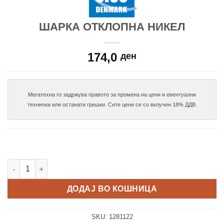
ШАРКА ОТКЛОПНА НИКЕЛ
174,0
ден
Мегатехна го задржува правото за промена на цени и евентуални

Шарка отклопна никел количина
ДОДАЈ ВО КОШНИЦА
SKU:
1281122