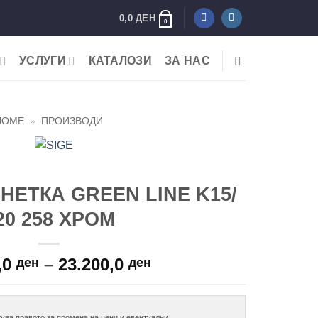
0,0
ДЕН
0
УСЛУГИ
КАТАЛОЗИ
ЗА НАС
HOME
»
ПРОИЗВОДИ
НЕТКА GREEN LINE K15/
20 258 ХРОМ
Price
,0
–
23.200,0
ден
ден
range:
22.300,0 ден
through
ува правото за промена на цени и евентуални
