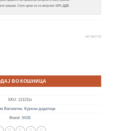
23.200,0 ден
ИСЧИСТИ
 K15/К20 258 хром количина
ОДАЈ ВО КОШНИЦА
SKU:
121211x
ии
Вагонетки
,
Кујнски додатоци
Brand:
SIGE