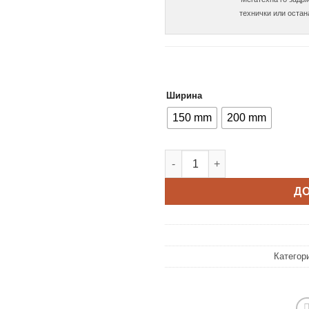
Ширина
150 mm
200 mm
Висока вагонетка Green Line
Д
Категор