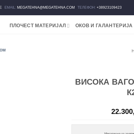
ЈЕ
EMAIL:
MEGATEHNA@MEGATEHNA.COM
ТЕЛЕФОН:
+38923109423
ПЛОЧЕСТ МАТЕРИЈАЛ
ОКОВ И ГАЛАНТЕРИЈА
Add to
wishlist
ВИСОКА ВАГО
К
22.300
Мегатехна го задрж