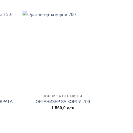
Add to
Add to
wishlist
wishlist
+
+
КОРПИ ЗА ОТПАДОЦИ
БАЗ
 ВРАТА
ОРГАНИЗЕР ЗА КОРПИ 700
ЗАВРШ
1.560,0
ден
980