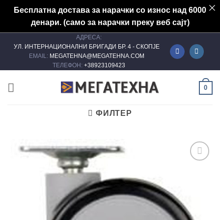
Бесплатна достава за нарачки со износ над 6000
денари. (само за нарачки преку веб сајт)
АДРЕСА:
Skip
УЛ. ИНТЕРНАЦИОНАЛНИ БРИГАДИ БР. 4 - СКОПЈЕ
to
EMAIL:
MEGATEHNA@MEGATEHNA.COM
content
ТЕЛЕФОН:
+38923109423
0
ФИЛТЕР
Add to
wishlist