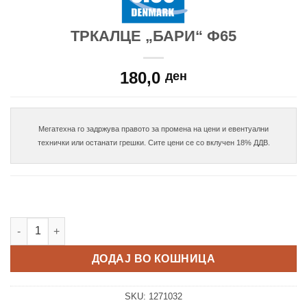
ТРКАЛЦЕ „БАРИ“ Ф65
180,0
ден
Мегатехна го задржува правото за промена на цени и евентуални

Тркалце „Бари“ Ф65 количина
ДОДАЈ ВО КОШНИЦА
SKU:
1271032