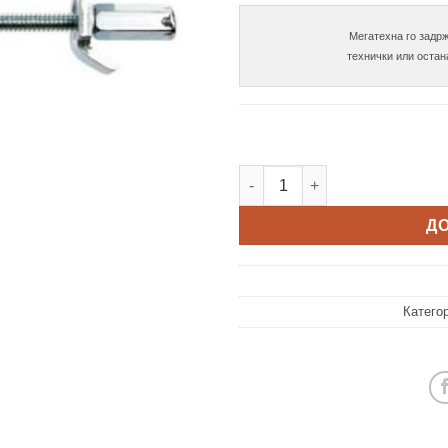
Мегатехна го задрж
Сврзник за плотна М6 х 150 
Д
Катего