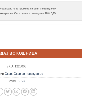
ува правото за промена на цени и евентуални

количина
ОДАЈ ВО КОШНИЦА
SKU:
1223003
рии
Оков
,
Оков за поврзување
Brand:
SISO