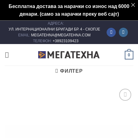
Бесплатна достава за нарачки со износ над 6000
денари. (само за нарачки преку веб сајт)
АДРЕСА:
Skip
УЛ. ИНТЕРНАЦИОНАЛНИ БРИГАДИ БР. 4 - СКОПЈЕ
to
EMAIL:
MEGATEHNA@MEGATEHNA.COM
content
ТЕЛЕФОН:
+38923109423
0
ФИЛТЕР
Add to
wishlist