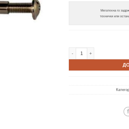
Мегатехна го задрж
Спојка Ф5 бронза 30-40 коли
Д
Катего