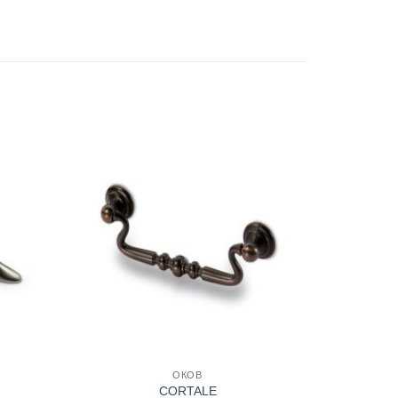
Add to
Add to
wishlist
wishlist
+
ОКОВ
CORTALE