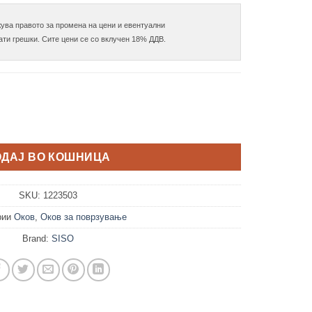
ува правото за промена на цени и евентуални

чина
ОДАЈ ВО КОШНИЦА
SKU:
1223503
рии
Оков
,
Оков за поврзување
Brand:
SISO