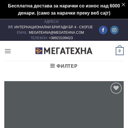
Бесплатна достава за нарачки со износ над 6000
денари. (само за нарачки преку веб сајт)
АДРЕСА:
Skip
УЛ. ИНТЕРНАЦИОНАЛНИ БРИГАДИ БР. 4 - СКОПЈЕ
to
EMAIL:
MEGATEHNA@MEGATEHNA.COM
content
ТЕЛЕФОН:
+38923109423
0
ФИЛТЕР
Add to
wishlist