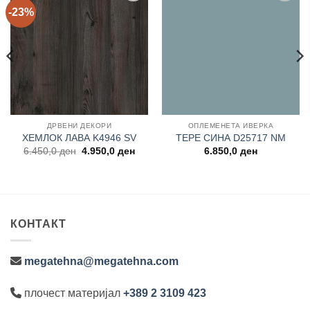
-23%
Add to
Add to
wishlist
wishlist
ДРВЕНИ ДЕКОРИ
ОПЛЕМЕНЕТА ИВЕРКА
ХЕМЛОК ЛАВА K4946 SV
ТЕРЕ СИНА D25717 NM
Original
Current
6.450,0
ден
4.950,0
ден
6.850,0
ден
price
price
was:
is:
6.450,0 ден.
4.950,0 ден.
КОНТАКТ
megatehna@megatehna.com
плочест материјал
+389 2 3109 423