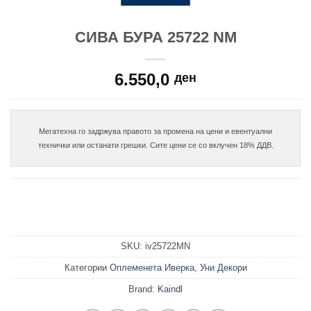
СИВА БУРА 25722 NM
6.550,0
ден
Мегатехна го задржува правото за промена на цени и евентуални

SKU:
iv25722MN
Категории
Оплеменета Иверка
,
Уни Декори
Brand:
Kaindl