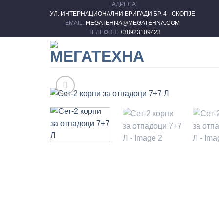
АДРЕСА:
Skip
УЛ. ИНТЕРНАЦИОНАЛНИ БРИГАДИ БР. 4 - СКОПЈЕ
to
EMAIL:
MEGATEHNA@MEGATEHNA.COM
content
ТЕЛЕФОН:
+38923109423