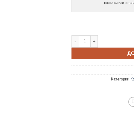
Сет-2 корпи за отпадоци 7+7
Д
Категории
К