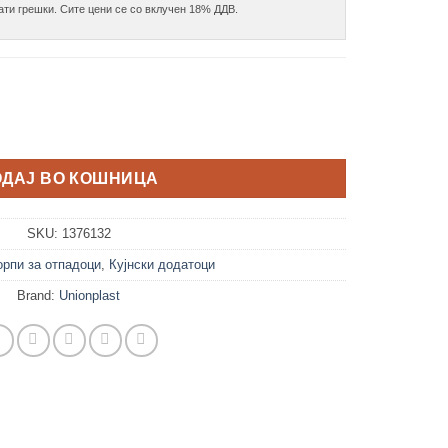
 Л количина
ОДАЈ ВО КОШНИЦА
SKU:
1376132
орпи за отпадоци
,
Кујнски додатоци
Brand:
Unionplast