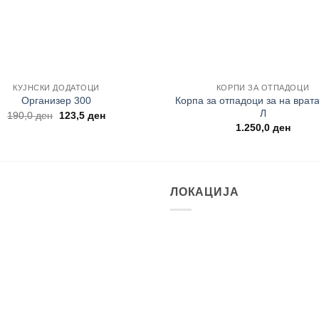
+
КУЈНСКИ ДОДАТОЦИ
КОРПИ ЗА ОТПАДОЦИ
Корпа за отпадоци за на врат
Организер 300
Л
Original
Current
190,0
ден
123,5
ден
price
price
1.250,0
ден
was:
is:
190,0 ден.
123,5 ден.
ЛОКАЦИЈА