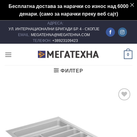
Бесплатна достава за нарачки со износ над 6000
денари. (само за нарачки преку веб сајт)
АДРЕСА:
Skip
УЛ. ИНТЕРНАЦИОНАЛНИ БРИГАДИ БР. 4 - СКОПЈЕ
to
EMAIL:
MEGATEHNA@MEGATEHNA.COM
content
ТЕЛЕФОН:
+38923109423
0
ФИЛТЕР
Add to
wishlist