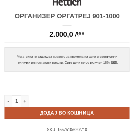
ОРГАНИЗЕР ОРГАТРЕЈ 901-1000
2.000,0
ден
Мегатехна го задржува правото за промена на цени и евентуални

Организер ОргаТреј 901-1000 количина
ДОДАЈ ВО КОШНИЦА
SKU:
1557510/620/710