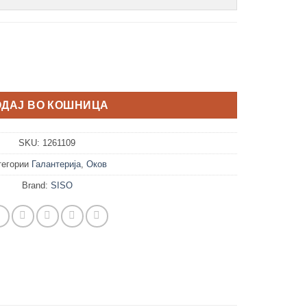
чина
ОДАЈ ВО КОШНИЦА
SKU:
1261109
тегории
Галантерија
,
Оков
Brand:
SISO