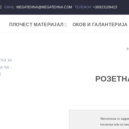
ЈЕ
EMAIL:
MEGATEHNA@MEGATEHNA.COM
ТЕЛЕФОН:
+38923109423
ПЛОЧЕСТ МАТЕРИЈАЛ
ОКОВ И ГАЛАНТЕРИЈА
Add to
wishlist
РОЗЕТН
Мегатехна го задрж