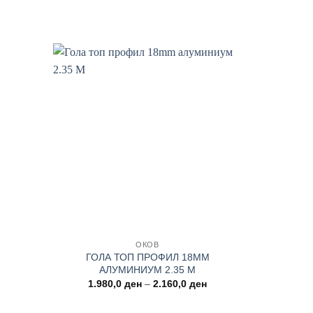
Add to
Add to
wishlist
wishlist
+
+
ОКОВ
ГОЛА ТОП ПРОФИЛ 18MM
АЛУМИНИУМ 2.35 М
Price
1.980,0
ден
–
2.160,0
ден
range:
1.980,0 ден
through