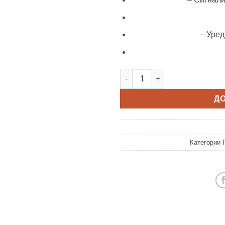
– Уред
ГРЕЈНА ПЛОЧА PHC61410FMB 
Д
Категории