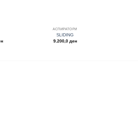
+
АСПИРАТОРИ
SLIDING
Current
ен
9.200,0
ден
price
is:
н.
12.390,0 ден.