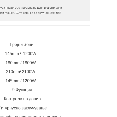
ува правото за промена на цени и евентуални

– Грејни Зони:
145mm / 1200W
180mm / 1800W
210mm/ 2100W
145mm / 1200W
– 9 Функции
– Контроли на допир
Сигурнусно заклучување
зација на преостаната топлина