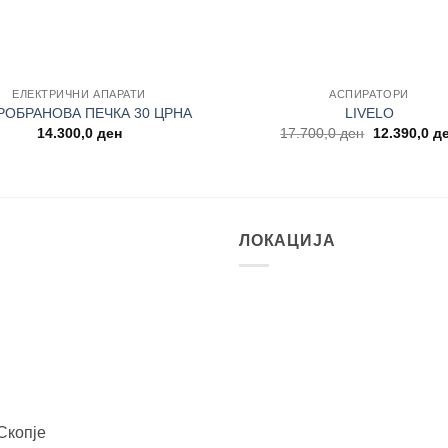
+
ЕЛЕКТРИЧНИ АПАРАТИ
АСПИРАТОРИ
РОБРАНОВА ПЕЧКА 30 ЦРНА
LIVELO
Original
14.300,0
ден
17.700,0
ден
12.390,0
д
price
was:
17.700,0 де
ЛОКАЦИЈА
Скопје