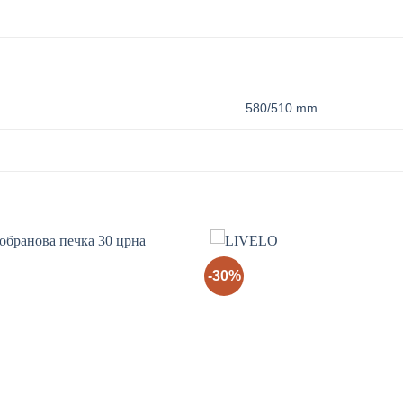
580/510 mm
-30%
Add to
wishlist