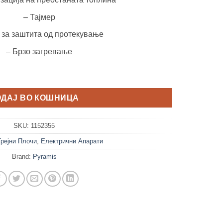
– Тајмер
 за заштита од протекување
– Брзо загревање
тач, без рамка количина
ОДАЈ ВО КОШНИЦА
SKU:
1152355
Грејни Плочи
,
Електрични Апарати
Brand:
Pyramis