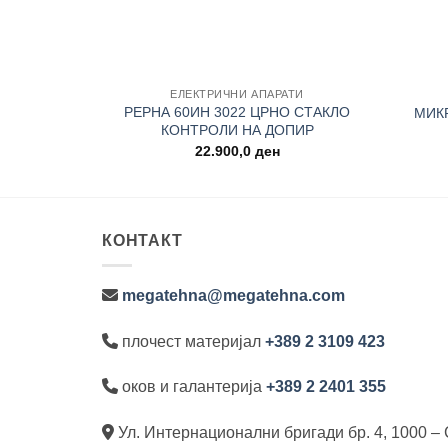
+
+
ЕЛЕКТРИЧНИ АПАРАТИ
РЕРНА 60ИН 3022 ЦРНО СТАКЛО
МИК
КОНТРОЛИ НА ДОПИР
Current
,0
ден
price
22.900,0
ден
is:
0 ден.
11.690,0 ден.
КОНТАКТ
megatehna@megatehna.com
плочест материјал
+389 2 3109 423
оков и галантерија
+389 2 2401 355
Ул. Интернационални бригади бр. 4, 1000 – 