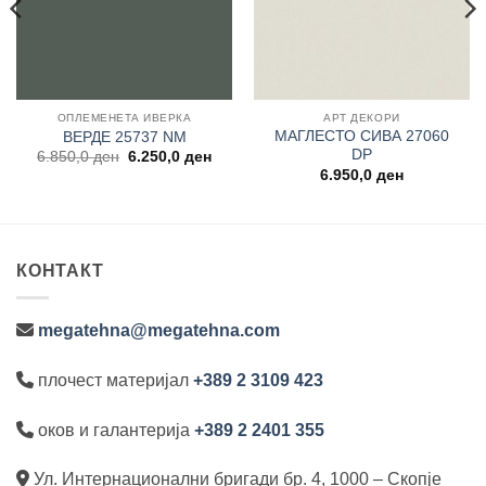
ОПЛЕМЕНЕТА ИВЕРКА
АРТ ДЕКОРИ
МАГЛЕСТО СИВА 27060
ВЕРДЕ 25737 NM
DP
Original
Current
6.850,0
ден
6.250,0
ден
price
price
6.950,0
ден
was:
is:
6.850,0 ден.
6.250,0 ден.
КОНТАКТ
megatehna@megatehna.com
плочест материјал
+389 2 3109 423
оков и галантерија
+389 2 2401 355
Ул. Интернационални бригади бр. 4, 1000 – Скопје