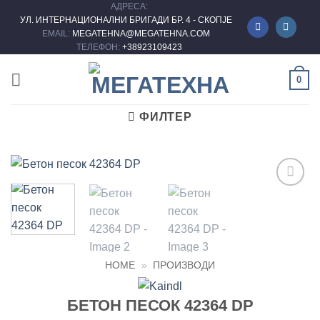
АДРЕСА:
Skip
УЛ. ИНТЕРНАЦИОНАЛНИ БРИГАДИ БР. 4 - СКОПЈЕ
to
EMAIL:
MEGATEHNA@MEGATEHNA.COM
content
ТЕЛЕФОН:
+38923109423
0
ФИЛТЕР
Add to
wishlist
HOME
»
ПРОИЗВОДИ
БЕТОН ПЕСОК 42364 DP