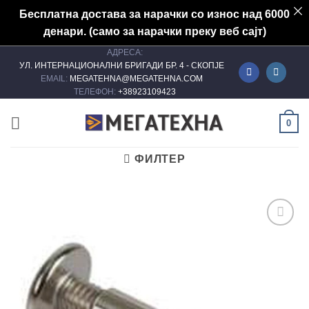
Бесплатна достава за нарачки со износ над 6000
денари. (само за нарачки преку веб сајт)
АДРЕСА:
Skip
УЛ. ИНТЕРНАЦИОНАЛНИ БРИГАДИ БР. 4 - СКОПЈЕ
to
EMAIL:
MEGATEHNA@MEGATEHNA.COM
content
ТЕЛЕФОН:
+38923109423
0
ФИЛТЕР
Add to
wishlist