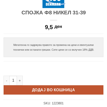
СПОЈКА Ф8 НИКЕЛ 31-39
9,5
ден
Мегатехна го задржува правото за промена на цени и евентуални

Спојка Ф8 никел 31-39 количина
ДОДАЈ ВО КОШНИЦА
SKU:
1223801