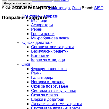
за
Додај во кошница
кабли
SKU:
1261102
Категории
Галантерија
,
Оков
Brand:
SISO
ОКОВ И ГАЛАНТЕРИЈА
салса
средна
Електрични апарати
Поврзани продукти
(сет)
Мелници
количина
Аспиратори
Рерни
Грејни плочи
Микробранова печка
Кујнски додатоци
Организатори за фиоки
Бази/лајсни/решетки
Вагонетки
Корпи за отпадоци
Оков
Функционален оков
Рачки
Галантерија
Ногарки и тркалца
Оков за поврзување
Системи за заклучување
Оков за стакло
Шарки и додатоци
Лизгачи и системи за фиоки
Системи за лизгачки врати