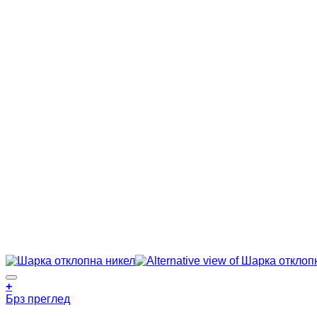
+
Брз преглед