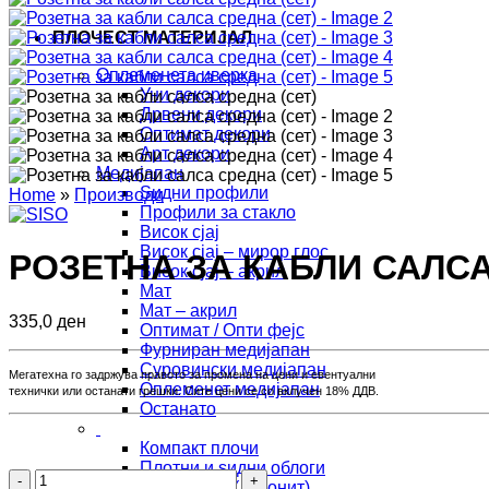
ПЛОЧЕСТ МАТЕРИЈАЛ
Оплеменета иверка
Уни декори
Дрвени декори
Оптимат декори
Арт декори
Медијапан
Ѕидни профили
Home
»
Производи
Профили за стакло
Висок сјај
Висок сјај – мирор глос
РОЗЕТНА ЗА КАБЛИ САЛСА
Висок сјај – акрил
Мат
Мат – акрил
335,0
ден
Оптимат / Опти фејс
Фурниран медијапан
Суровински медијапан
Мегатехна го задржува правото за промена на цени и евентуални

Оплеменет медијапан
Останато
Компакт плочи
Плотни и ѕидни облоги
Розетна
HDF плочи (лесонит)