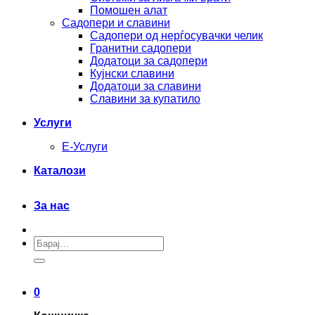
Помошен алат
Садопери и славини
Садопери од нерѓосувачки челик
Гранитни садопери
Додатоци за садопери
Кујнски славини
Додатоци за славини
Славини за купатило
Услуги
Е-Услуги
Каталози
За нас
Барај
за:
0