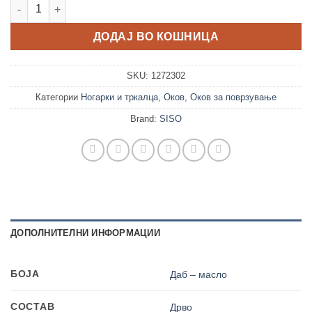
ногарка дрвена „ФРИДА“ Ф59 х 160mm - лакиран даб количи
ДОДАЈ ВО КОШНИЦА
SKU:
1272302
Категории
Ногарки и тркалца
,
Оков
,
Оков за поврзување
Brand:
SISO
ДОПОЛНИТЕЛНИ ИНФОРМАЦИИ
БОЈА
Даб – масло
СОСТАВ
Дрво