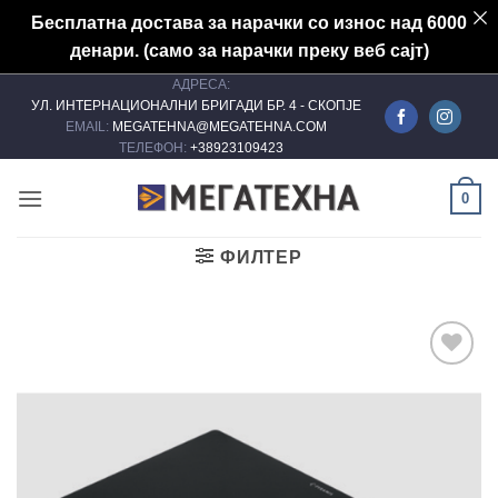
Бесплатна достава за нарачки со износ над 6000
денари. (само за нарачки преку веб сајт)
АДРЕСА:
Skip
УЛ. ИНТЕРНАЦИОНАЛНИ БРИГАДИ БР. 4 - СКОПЈЕ
to
EMAIL:
MEGATEHNA@MEGATEHNA.COM
content
ТЕЛЕФОН:
+38923109423
0
ФИЛТЕР
Add to
wishlist