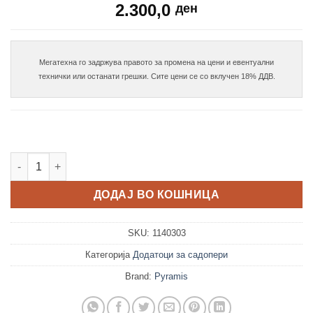
2.300,0
ден
Мегатехна го задржува правото за промена на цени и евентуални

Даска за Алеа / Атена количина
ДОДАЈ ВО КОШНИЦА
SKU:
1140303
Категорија
Додатоци за садопери
Brand:
Pyramis