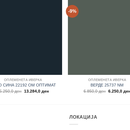
-9%
Add to
wishlist
ОПЛЕМЕНЕТА ИВЕРКА
ОПЛЕМЕНЕТА ИВЕРКА
О СИНА 22192 OM ОПТИМАТ
ВЕРДЕ 25737 NM
Original
Current
Original
5.250,0
ден
13.284,0
ден
6.850,0
ден
6.250,0
де
price
price
price
was:
is:
was:
15.250,0 ден.
13.284,0 ден.
6.850,0 ден
ЛОКАЦИЈА