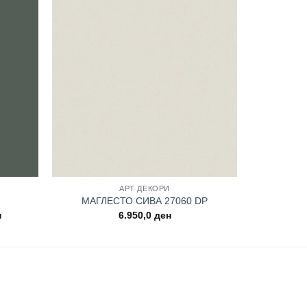
Add to
Add to
wishlist
wishlist
АРТ ДЕКОРИ
МАГЛЕСТО СИВА 27060 DP
Current
н
6.950,0
ден
price
is:
.
6.250,0 ден.