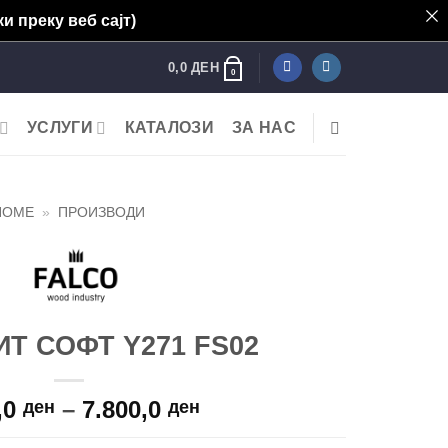
и преку веб сајт)
0,0
ДЕН
0
УСЛУГИ
КАТАЛОЗИ
ЗА НАС
HOME
»
ПРОИЗВОДИ
Т СОФТ Y271 FS02
Price
,0
–
7.800,0
ден
ден
range: