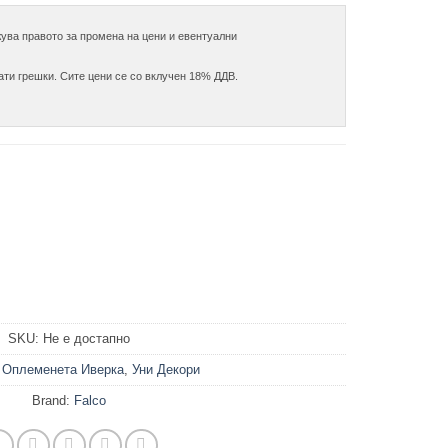
5.250,0 ден
through
ува правото за промена на цени и евентуални

7.800,0 ден
ати грешки. Сите цени се со вклучен 18% ДДВ.

SKU:
Не е достапно
и
Оплеменета Иверка
,
Уни Декори
Brand:
Falco