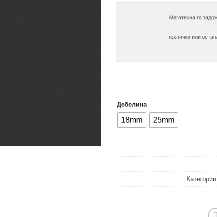
Мегатехна го задрж
технички или остан
Дебелина
18mm
25mm
Категори