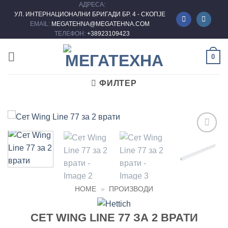
АДРЕСА:
Skip
УЛ. ИНТЕРНАЦИОНАЛНИ БРИГАДИ БР. 4 - СКОПЈЕ
to
EMAIL:
MEGATEHNA@MEGATEHNA.COM
content
ТЕЛЕФОН:
+38923109423
0
ФИЛТЕР
Add to
wishlist
HOME
»
ПРОИЗВОДИ
СЕТ WING LINE 77 ЗА 2 ВРАТИ