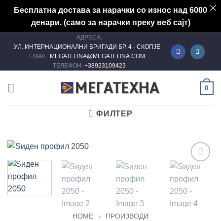
Бесплатна достава за нарачки со износ над 6000
денари. (само за нарачки преку веб сајт)
АДРЕСА:
Skip
УЛ. ИНТЕРНАЦИОНАЛНИ БРИГАДИ БР. 4 - СКОПЈЕ
to
EMAIL:
MEGATEHNA@MEGATEHNA.COM
content
ТЕЛЕФОН:
+38923109423
0
ФИЛТЕР
Add to
wishlist
HOME
»
ПРОИЗВОДИ