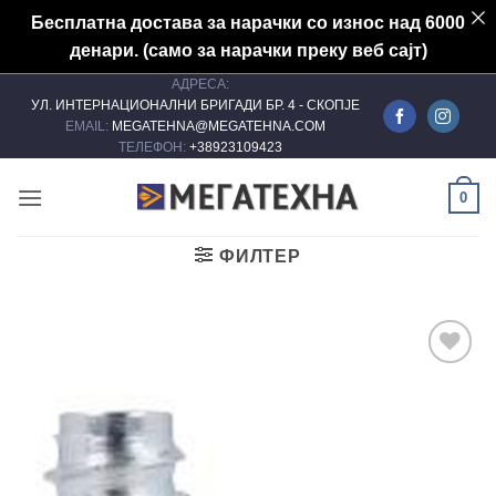
Бесплатна достава за нарачки со износ над 6000
денари. (само за нарачки преку веб сајт)
АДРЕСА:
Skip
УЛ. ИНТЕРНАЦИОНАЛНИ БРИГАДИ БР. 4 - СКОПЈЕ
to
EMAIL:
MEGATEHNA@MEGATEHNA.COM
content
ТЕЛЕФОН:
+38923109423
0
ФИЛТЕР
Add to
wishlist