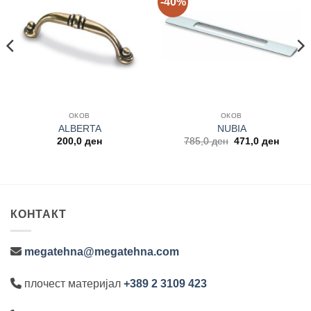
-40%
Add to
Add to
wishlist
wishlist
ОКОВ
ОКОВ
ALBERTA
NUBIA
nt
Original
Curren
200,0
ден
785,0
ден
471,0
ден
price
price
was:
is:
 ден.
785,0 ден.
471,0 
КОНТАКТ
megatehna@megatehna.com
плочест материјал
+389 2 3109 423