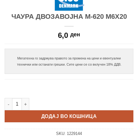
ЧАУРА ДВОЗАВОЈНА М-620 М6Х20
6,0
ден
Мегатехна го задржува правото за промена на цени и евентуални

Чаура двозавојна М-620 М6х20 количина
ДОДАЈ ВО КОШНИЦА
SKU:
1229144