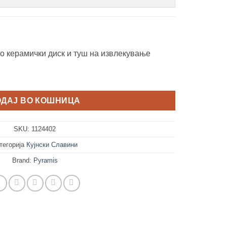
о керамички диск и туш на извлекување
ОДАЈ ВО КОШНИЦА
SKU:
1124402
тегорија
Кујнски Славини
Brand:
Pyramis