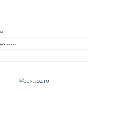
ом
две црева
 wishlist
Add to wishlist