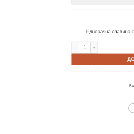
Еднорачна славина с
AMADA CHROME количина
Д
Ка