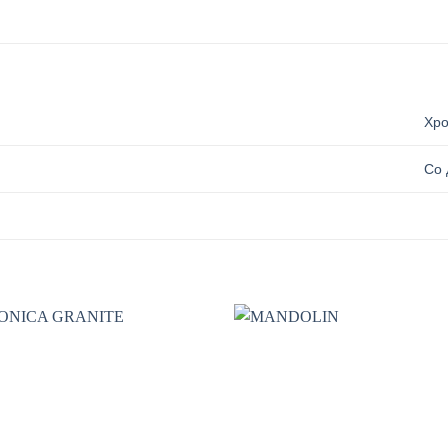
Хр
Со 
Add to wishlist
Add to