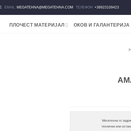
ЈЕ
EMAIL:
MEGATEHNA@MEGATEHNA.COM
ТЕЛЕФОН:
+38923109423
ПЛОЧЕСТ МАТЕРИЈАЛ
ОКОВ И ГАЛАНТЕРИЈА
Add to wishlist
AM
Мегатехна го задрж