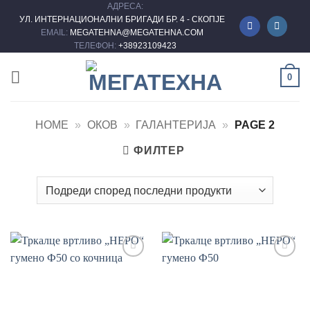
АДРЕСА:
Skip
УЛ. ИНТЕРНАЦИОНАЛНИ БРИГАДИ БР. 4 - СКОПЈЕ
to
EMAIL:
MEGATEHNA@MEGATEHNA.COM
content
ТЕЛЕФОН:
+38923109423
0
HOME
»
ОКОВ
»
ГАЛАНТЕРИЈА
»
PAGE 2
ФИЛТЕР
Add to
Add to
wishlist
wishlist