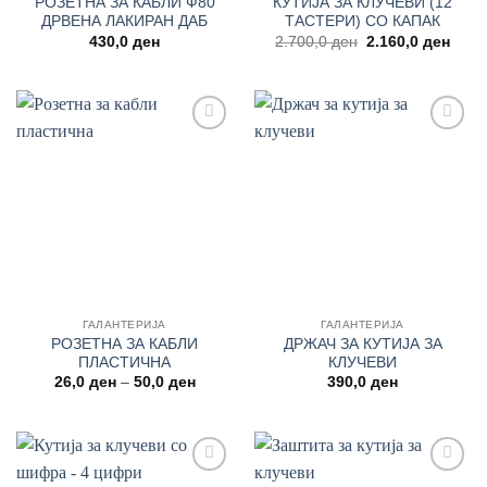
РОЗЕТНА ЗА КАБЛИ Ф80
КУТИЈА ЗА КЛУЧЕВИ (12
ДРВЕНА ЛАКИРАН ДАБ
ТАСТЕРИ) СО КАПАК
Original
Curre
430,0
ден
2.700,0
ден
2.160,0
ден
price
price
was:
is:
2.700,0 ден.
2.160
Add to
Add to
wishlist
wishlist
ГАЛАНТЕРИЈА
ГАЛАНТЕРИЈА
РОЗЕТНА ЗА КАБЛИ
ДРЖАЧ ЗА КУТИЈА ЗА
ПЛАСТИЧНА
КЛУЧЕВИ
Price
26,0
ден
–
50,0
ден
390,0
ден
range:
26,0 ден
through
50,0 ден
Add to
Add to