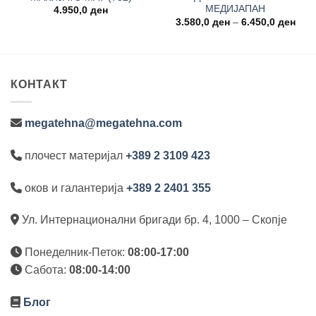
МЕДИЈАПАН
4.950,0
ден
Pric
3.580,0
ден
–
6.450,0
ден
rang
3.58
thro
6.45
КОНТАКТ
megatehna@megatehna.com
плочест материјал
+389 2 3109 423
оков и галантерија
+389 2 2401 355
Ул. Интернационални бригади бр. 4, 1000 – Скопје
Понеделник-Петок:
08:00-17:00
Сабота:
08:00-14:00
Блог