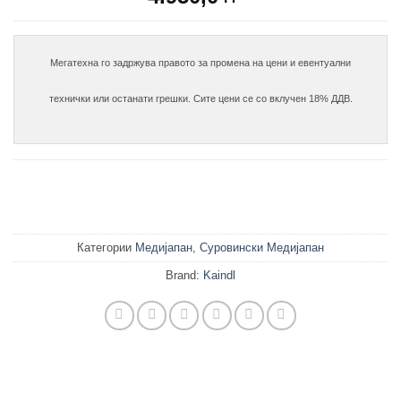
Мегатехна го задржува правото за промена на цени и евентуални

технички или останати грешки. Сите цени се со вклучен 18% ДДВ.

Категории
Медијапан
,
Суровински Медијапан
Brand:
Kaindl