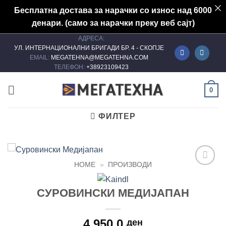
Бесплатна достава за нарачки со износ над 6000
денари. (само за нарачки преку веб сајт)
АДРЕСА:
Skip
УЛ. ИНТЕРНАЦИОНАЛНИ БРИГАДИ БР. 4 - СКОПЈЕ
to
EMAIL:
MEGATEHNA@MEGATEHNA.COM
content
ТЕЛЕФОН:
+38923109423
0
ФИЛТЕР
HOME
»
ПРОИЗВОДИ
Add to
wishlist
СУРОВИНСКИ МЕДИЈАПАН
4.950,0
ден