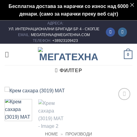
Бесплатна достава за нарачки со износ над 6000
денари. (само за нарачки преку веб сајт)
АДРЕСА:
Skip
УЛ. ИНТЕРНАЦИОНАЛНИ БРИГАДИ БР. 4 - СКОПЈЕ
to
EMAIL:
MEGATEHNA@MEGATEHNA.COM
content
ТЕЛЕФОН:
+38923109423
0
ФИЛТЕР
Add to
wishlist
HOME
»
ПРОИЗВОДИ