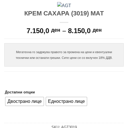
КРЕМ САХАРА (3019) МАТ
Price
7.150,0
–
8.150,0
ден
ден
range:
7.150,0
through
Мегатехна го задржува правото за промена на цени и евентуални

8.150,0
Достапни опции
Двострано лице
Еднострано лице
SKU:
AGT3019