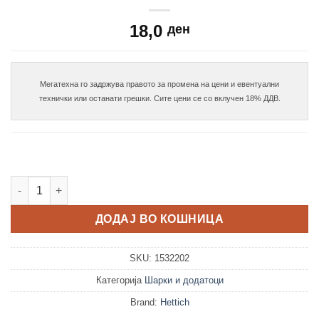
18,0
ден
Мегатехна го задржува правото за промена на цени и евентуални

Intermat подлошка за шарка со шрафење D-3 количина
ДОДАЈ ВО КОШНИЦА
SKU:
1532202
Категорија
Шарки и додатоци
Brand:
Hettich