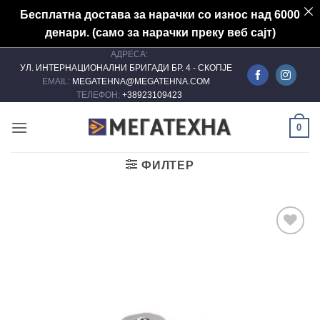
Бесплатна достава за нарачки со износ над 6000
денари. (само за нарачки преку веб сајт)
АДРЕСА:
Skip
УЛ. ИНТЕРНАЦИОНАЛНИ БРИГАДИ БР. 4 - СКОПЈЕ
to
EMAIL:
MEGATEHNA@MEGATEHNA.COM
content
ТЕЛЕФОН:
+38923109423
0
ФИЛТЕР
Add to
wishlist