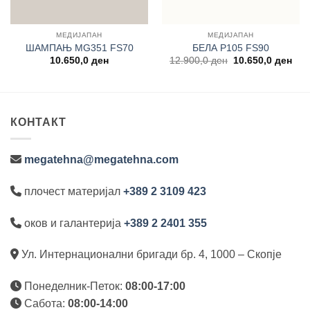
МЕДИЈАПАН
МЕДИЈАПАН
ШАМПАЊ MG351 FS70
БЕЛА P105 FS90
Original
Cur
10.650,0
ден
12.900,0
ден
10.650,0
ден
price
pric
was:
is:
12.900,0 ден.
10.
КОНТАКТ
megatehna@megatehna.com
плочест материјал
+389 2 3109 423
оков и галантерија
+389 2 2401 355
Ул. Интернационални бригади бр. 4, 1000 – Скопје
Понеделник-Петок:
08:00-17:00
Сабота:
08:00-14:00