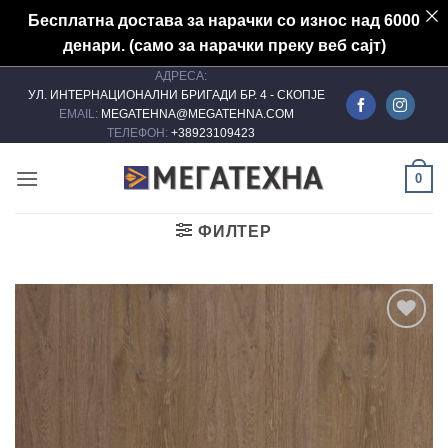
Бесплатна достава за нарачки со износ над 6000
денари. (само за нарачки преку веб сајт)
АДРЕСА:
Skip
УЛ. ИНТЕРНАЦИОНАЛНИ БРИГАДИ БР. 4 - СКОПЈЕ
to
EMAIL:
MEGATEHNA@MEGATEHNA.COM
content
ТЕЛЕФОН:
+38923109423
0
ФИЛТЕР
Add to
wishlist