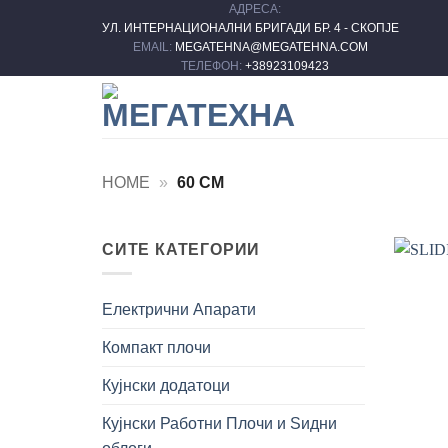
АДРЕСА:
Skip
УЛ. ИНТЕРНАЦИОНАЛНИ БРИГАДИ БР. 4 - СКОПЈЕ
to
EMAIL:
MEGATEHNA@MEGATEHNA.COM
content
ТЕЛЕФОН:
+38923109423
HOME
»
60 CM
СИТЕ КАТЕГОРИИ
Електрични Апарати
Компакт плочи
Кујнски додатоци
Кујнски Работни Плочи и Ѕидни