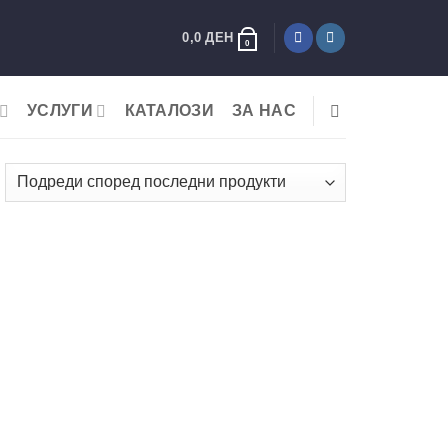
0,0
ДЕН
0
УСЛУГИ
КАТАЛОЗИ
ЗА НАС
rted
y
test
Add to
wishlist