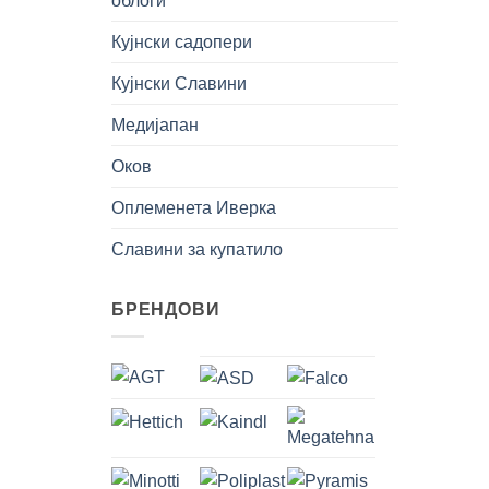
облоги
Кујнски садопери
+
Кујнски Славини
Медијапан
Оков
Оплеменета Иверка
Славини за купатило
БРЕНДОВИ