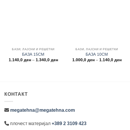
Add to
Add to
wishlist
wishlist
БАЗИ, ЛАЈСНИ И РЕШЕТКИ
БАЗИ, ЛАЈСНИ И РЕШЕТКИ
БАЗА 15CM
БАЗА 10CM
Price
Pric
1.140,0
ден
–
1.340,0
ден
1.000,0
ден
–
1.140,0
ден
range:
rang
1.140,0 ден
1.00
through
thro
1.340,0 ден
1.14
КОНТАКТ
megatehna@megatehna.com
плочест материјал
+389 2 3109 423