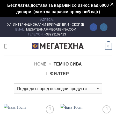
Бесплатна достава за нарачки со износ над 6000
денари. (само за нарачки преку веб сајт)
АДРЕСА:
Skip
УЛ. ИНТЕРНАЦИОНАЛНИ БРИГАДИ БР. 4 - СКОПЈЕ
to
EMAIL:
MEGATEHNA@MEGATEHNA.COM
content
ТЕЛЕФОН:
+38923109423
0
HOME
»
ТЕМНО СИВА
ФИЛТЕР