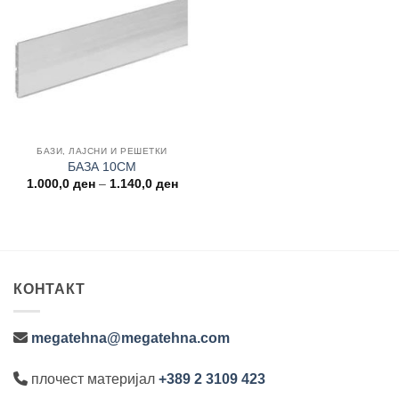
Add to
wishlist
БАЗИ, ЛАЈСНИ И РЕШЕТКИ
БАЗА 10CM
Price
1.000,0
ден
–
1.140,0
ден
range:
1.000,0 ден
through
1.140,0 ден
КОНТАКТ
megatehna@megatehna.com
плочест материјал
+389 2 3109 423