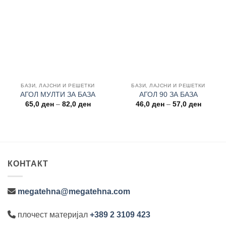
Add to
Add to
wishlist
wishlist
БАЗИ, ЛАЈСНИ И РЕШЕТКИ
БАЗИ, ЛАЈСНИ И РЕШЕТКИ
АГОЛ МУЛТИ ЗА БАЗА
АГОЛ 90 ЗА БАЗА
Price
Price
65,0
ден
–
82,0
ден
46,0
ден
–
57,0
ден
range:
range:
65,0 ден
46,0 де
through
through
82,0 ден
57,0 де
КОНТАКТ
megatehna@megatehna.com
плочест материјал
+389 2 3109 423