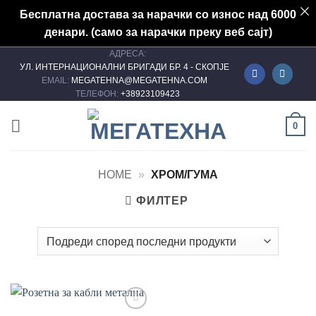
Бесплатна достава за нарачки со износ над 6000
денари. (само за нарачки преку веб сајт)
АДРЕСА:
Skip
УЛ. ИНТЕРНАЦИОНАЛНИ БРИГАДИ БР. 4 - СКОПЈЕ
to
EMAIL:
MEGATEHNA@MEGATEHNA.COM
content
ТЕЛЕФОН:
+38923109423
0
HOME
»
ХРОМ/ГУМА
ФИЛТЕР